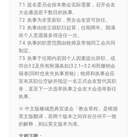
7.1. 提名委员会按本教会实际需要，召开会友
大会遴选若干数目的执事。
7.2. 执事为非受薪职，男女会友皆可担任。
7.3. 执事由按立就职日起算，任期两年。期满
依个人意愿最多得连任一次。
7.4. 执事的职责范围由牧师及带领同工会共同
制定。
7.5. 执事于任期内若因个人因素提出辞职，或
符合3.2及所有附属条款(3.2.1~3.2.4)而撤销会
籍者(同时也丧失执事资格)；牧师和执事会应
宣布其职位空缺并指定一名正式会友暂代其职
务，直至下一次选举执事之会友大会选举新任
执事。
※ 中文版橡城恩典宣道会「教会章程」是根据
英文版翻译，若两个版本之间存在任何不一致
的解释，则以英文版本为准。
文档下载：