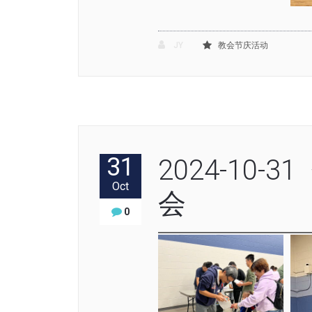
JY
教会节庆活动
31
2024-10
Oct
会
0