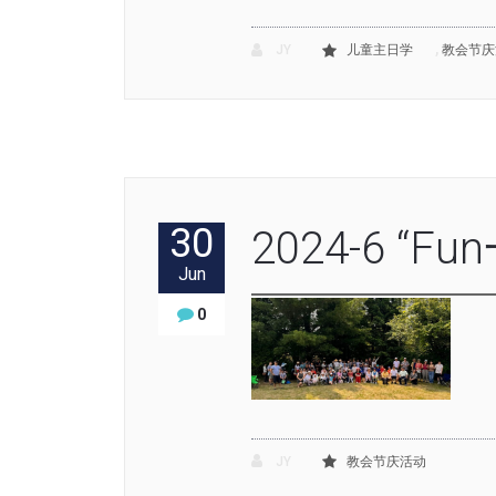
,
JY
儿童主日学
教会节庆
30
2024-6 “
Jun
0
JY
教会节庆活动