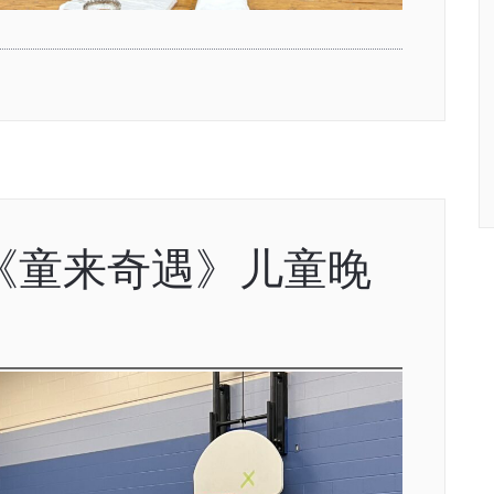
-31《童来奇遇》儿童晚